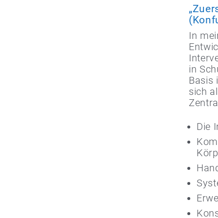
„Zuer
(Konf
In mei
Entwic
Interv
in Sch
Basis 
sich a
Zentra
Die 
Komp
Körp
Hand
Syst
Erwe
Kons