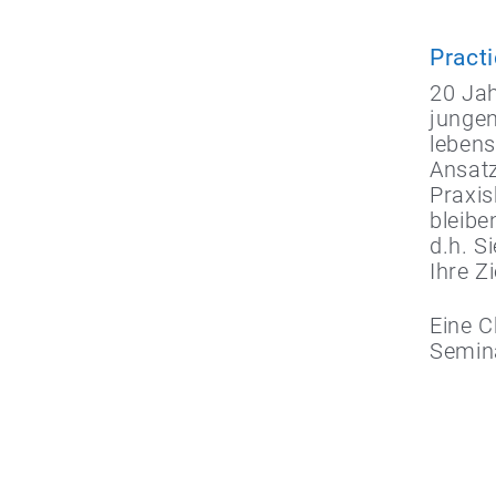
Pract
20 Ja
junge
lebens
Ansatz
Praxis
bleibe
d.h. S
Ihre Z
Eine C
Semin