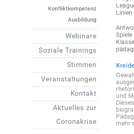
League
Konfliktkompetenz
Linien
Ausbildung
Antwor
Spiele
Webinare
Klass
pädag
Soziale Trainings
Stimmen
Kreide
Gewalt
Veranstaltungen
ausgew
rhetor
Kontakt
und Me
Dieses
Aktuelles zur
biogra
Pädago
Coronakrise
mehr n